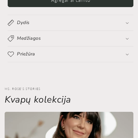
raidė
raidė
“R”
“R”
Dydis
Medžiagos
Priežūra
MS. ROSE'S STORIES
Kvapų kolekcija