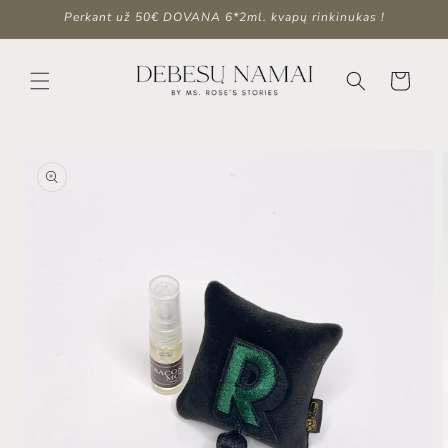
Ir
Perkant už 50€ DOVANA 6*2ml. kvapų rinkinukas !
directamente
al contenido
Carrito
Ir
directamente
a la
información
del producto