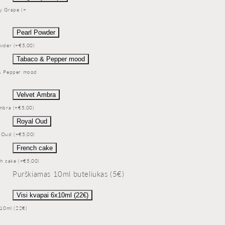
y Grape (+
Pearl Powder
wder (+€5,00)
Tabaco & Pepper mood
& Pepper mood
Velvet Ambra
mbra (+€5,00)
Royal Oud
 Oud (+€5,00)
French cake
h cake (+€5,00)
Purškiamas 10ml buteliukas (5€)
Visi kvapai 6x10ml (22€)
x10ml (22€)