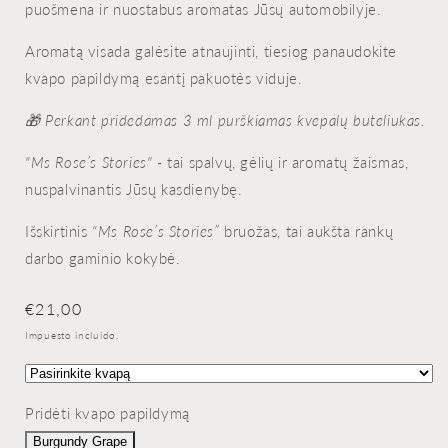
puošmena ir nuostabus aromatas Jūsų automobilyje.
Aromatą visada galėsite atnaujinti, tiesiog panaudokite
kvapo papildymą esantį pakuotės viduje.
🎁 Perkant pridedamas 3 ml purškiamas kvepalų buteliukas.
"Ms Rose’s Stories" -
tai spalvų, gėlių ir aromatų žaismas,
nuspalvinantis Jūsų kasdienybę.
Išskirtinis
“Ms Rose’s Stories”
bruožas, tai aukšta rankų
darbo gaminio kokybė.
Precio
€21,00
habitual
Impuesto incluido.
Pridėti kvapo papildymą
Burgundy Grape