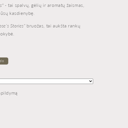
es" -
tai spalvų, gėlių ir aromatų žaismas,
Jūsų kasdienybę.
se’s Stories”
bruožas, tai aukšta rankų
kokybė.
ado
apildymą