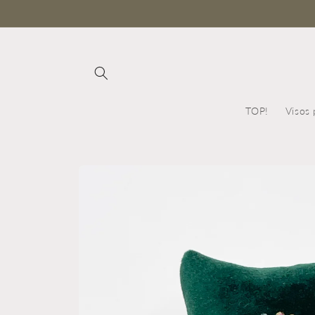
Ir
directamente
al contenido
TOP!
Visos 
Ir
directamente
a la
información
del producto