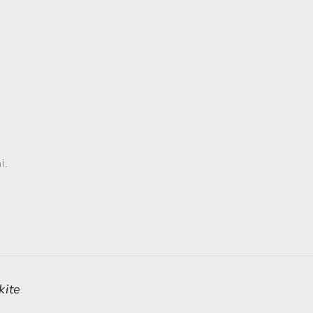
i.
kite