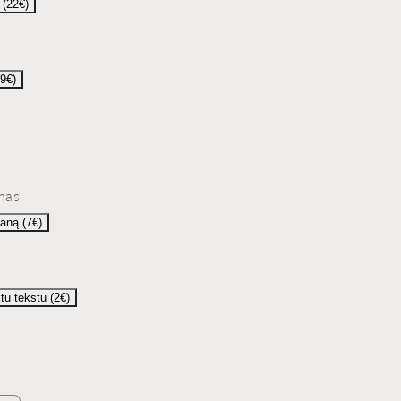
 (22€)
(9€)
mas
aną (7€)
ktu tekstu (2€)