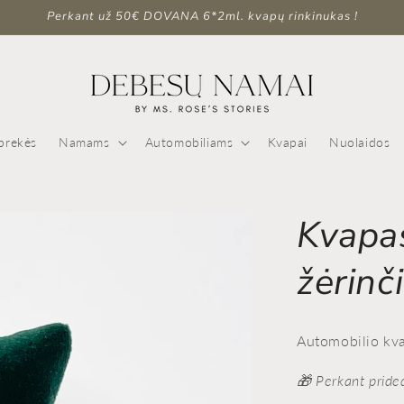
Perkant už 50€ DOVANA 6*2ml. kvapų rinkinukas !
prekės
Namams
Automobiliams
Kvapai
Nuolaidos
Kvapas
žėrinči
Automobilio kva
🎁 Perkant pride