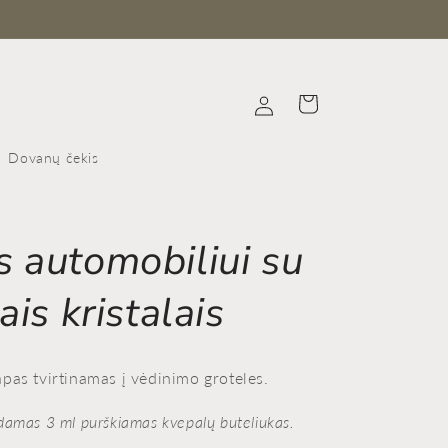
Iniciar
Carrito
sesión
Dovanų čekis
 automobiliui su
ais kristalais
pas tvirtinamas į vėdinimo groteles.
damas 3 ml purškiamas kvepalų buteliukas.