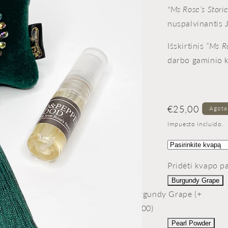
"Ms Rose’s Stori
nuspalvinantis 
Išskirtinis
“Ms Ro
darbo gaminio 
Precio
€25,00
Agot
habitual
Impuesto incluido.
Pridėti kvapo p
Burgundy Grape
Burgundy Grape (+
€5,00)
Pearl Powder