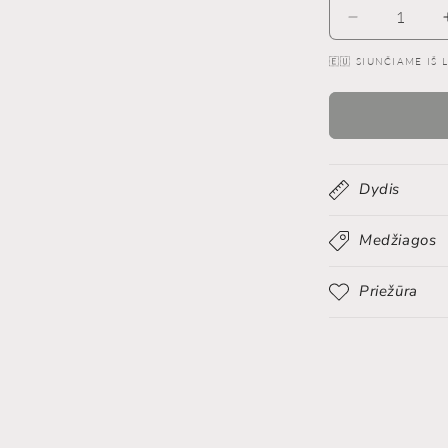
Reducir
cantidad
🇪🇺 SIUNČIAME IŠ
para
Kvapas
automobiliui
su
žėrinčiais
kristalais
Dydis
Medžiagos
Priežūra