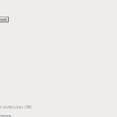
mood
 buteliukas (5€)