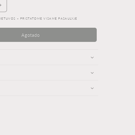
Aumentar
cantidad
 LIETUVOS – PRISTATOME VISAME PASAULYJE
para
Kvapas
automobiliui
Agotado
su
žėrinčiais
kristalais