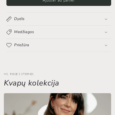
kvapas
kvapas
raidė
raidė
“A”
“A”
Dydis
Medžiagos
Priežūra
MS. ROSE'S STORIES
Kvapų kolekcija