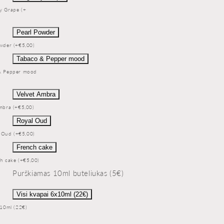
y Grape (+
Pearl Powder
wder (+€5,00)
Tabaco & Pepper mood
& Pepper mood
Velvet Ambra
mbra (+€5,00)
Royal Oud
 Oud (+€5,00)
French cake
h cake (+€5,00)
Purškiamas 10ml buteliukas (5€)
Visi kvapai 6x10ml (22€)
x10ml (22€)