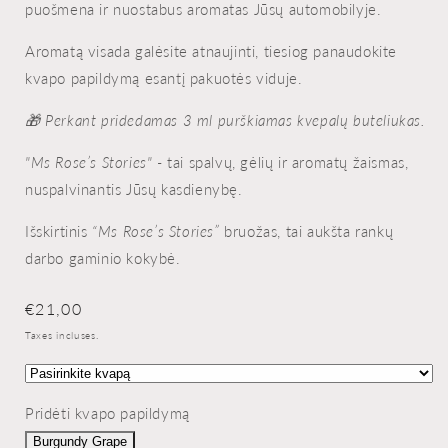
puošmena ir nuostabus aromatas Jūsų automobilyje.
Aromatą visada galėsite atnaujinti, tiesiog panaudokite
kvapo papildymą esantį pakuotės viduje.
🎁 Perkant pridedamas 3 ml purškiamas kvepalų buteliukas.
"Ms Rose’s Stories" -
tai spalvų, gėlių ir aromatų žaismas,
nuspalvinantis Jūsų kasdienybę.
Išskirtinis
“Ms Rose’s Stories”
bruožas, tai aukšta rankų
darbo gaminio kokybė.
Prix
€21,00
habituel
Taxes incluses.
Pridėti kvapo papildymą
Burgundy Grape