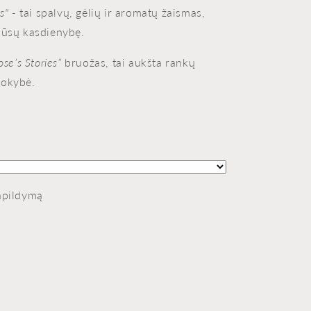
es" -
tai spalvų, gėlių ir aromatų žaismas,
Jūsų kasdienybę.
se’s Stories”
bruožas, tai aukšta rankų
kokybė.
apildymą