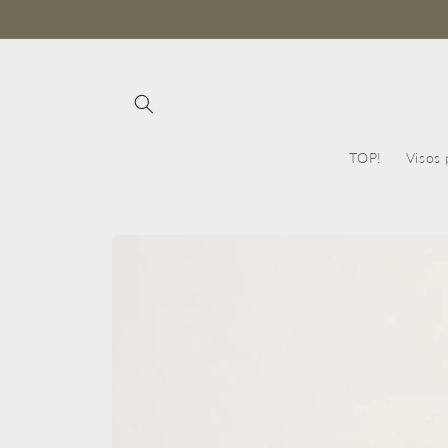
Eiti į
turinį
TOP!
Visos 
Pereiti prie
informacijos
apie gaminį