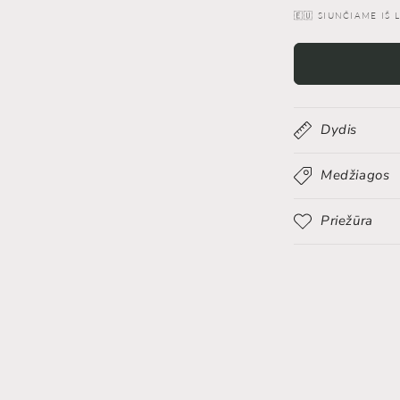
Automobilio
🇪🇺 SIUNČIAME IŠ
kvapas
“Ūsai”
kiekį
Dydis
Medžiagos
Priežūra