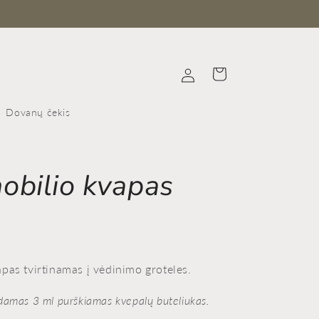
Prisijungti
Krepšelis
Dovanų čekis
obilio kvapas
pas tvirtinamas į vėdinimo groteles.
damas 3 ml purškiamas kvepalų buteliukas.