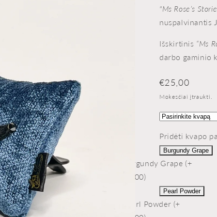
"Ms Rose’s Stori
nuspalvinantis 
Išskirtinis
“Ms Ro
darbo gaminio 
Įprasta
€25,00
kaina
Mokesčiai įtraukti.
Pridėti kvapo p
Burgundy Grape
Burgundy Grape (+
€5,00)
Pearl Powder
Pearl Powder (+