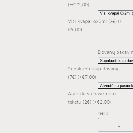
(+€22,00)
Visi kvapai 6x2ml 
Visi kvapai 6x2ml (9€) (+
€9,00)
Dovanų pakavi
Supakuoti kaip dov
Supakuoti kaip dovaną
(7€) (+€7,00)
Atvirutė su pasirin
Atvirutė su pasirinktu
tekstu (2€) (+€2,00)
Kiekis
Sumažinti