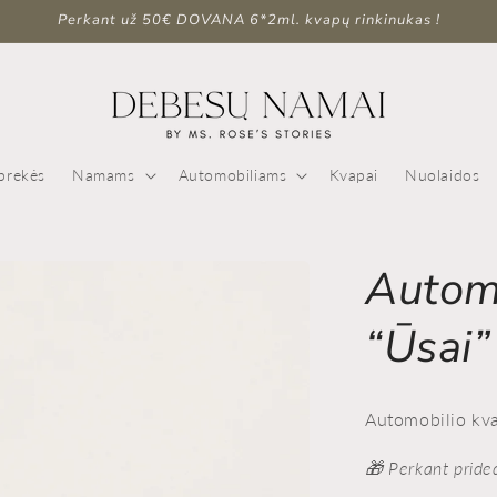
Perkant už 50€ DOVANA 6*2ml. kvapų rinkinukas !
prekės
Namams
Automobiliams
Kvapai
Nuolaidos
Autom
“Ūsai”
Automobilio kva
🎁 Perkant pride