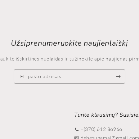
Užsiprenumeruokite naujienlaiškį
aukite išskirtines nuolaidas ir sužinokite apie naujienas pirm
El. pašto adresas
Turite klausimų? Susisie
📞 +(370) 612 86966
📧 debesunamai@gmail.co