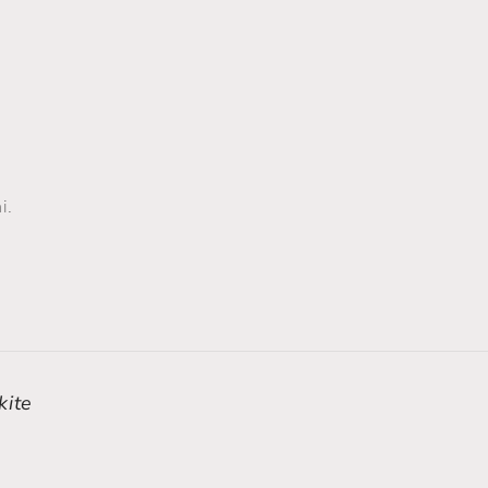
i.
kite
m