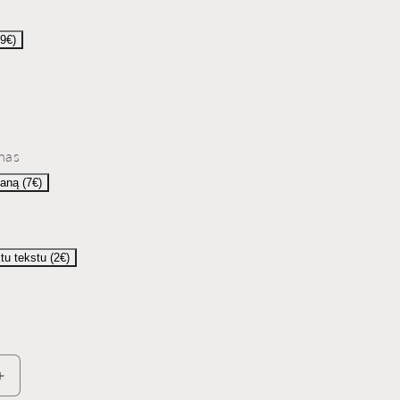
(9€)
mas
aną (7€)
ktu tekstu (2€)
Padidinti