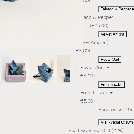
€5,00)
Tabaco & Pepper 
Tabaco & Pepper
mood (+€5,00)
Velvet Ambra
Velvet Ambra (+
€5,00)
Royal Oud
Royal Oud (+
€5,00)
French cake
French cake (+
€5,00)
Purškiamas 10ml
Visi kvapai 6x10ml
Visi kvapai 6x10ml (22€)